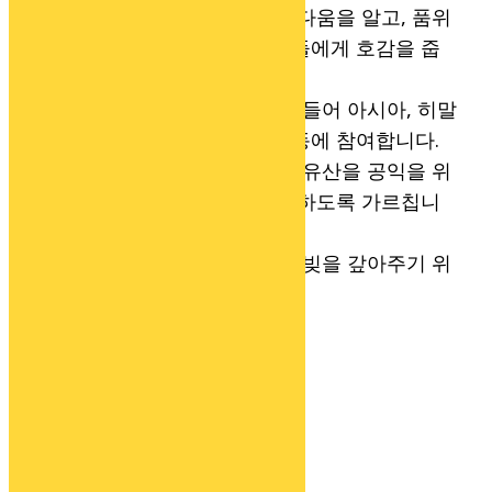
매력적인 인간 되기:
아름다움을 알고, 품위
있는 인격을 갖추어 사람들에게 호감을 줍
니다.
기념비적인 삶 살기:
예를 들어 아시아, 히말
라야에 학교를 세우는 운동에 참여합니다.
유산 받지도 주지도 않기:
유산을 공익을 위
해 사용하고, 자식은 자립하도록 가르칩니
다.
이웃의 빚 갚아주기:
남의 빚을 갚아주기 위
해 일하고 기도합니다 .
페이지:
1
2
3
4
5