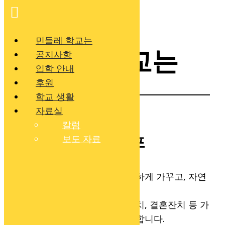
콘
민들레 학교는
텐
민들레 학교는
공지사항
츠
입학 안내
로
후원
바
학교 생활
로
자료실
가
칼럼
기
보도 자료
민들레학교 문화선포
옥토 만들기:
농토를 비옥하게 가꾸고, 자연
과 조화롭게 살아갑니다.
좋은 날 구제하기:
생일잔치, 결혼잔치 등 가
정의 행사 때 이웃을 구제합니다.